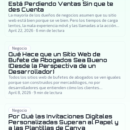
Está Perdiendo Ventas Sin que te
des Cuenta
La mayoría de los dueños de negocios asumen que su sitio
web está bien porque se ve bien. Pero los tiempos de carga
lentos, la mala experiencia móvil y las llamadas a la acción
débiles te están costando clientes silenciosamente todos
April 22, 2026
·
6
min de lectura
los días.
Negocio
Qué Hace que un Sitio Web de
Bufete de Abogados Sea Bueno
(Desde la Perspectiva de un
Desarrollador)
Todos los sitios web de bufetes de abogados se ven iguales
porque son construidos por mercadólogos, no por
desarrolladores que entienden cómo los clientes
potenciales realmente los usan. Esto es lo que hace
April 8, 2026
·
9
min de lectura
diferente a un sitio técnicamente sólido.
Negocio
Por Qué las Invitaciones Digitales
Personalizadas Superan al Papel y
a las Plantillas de Canva