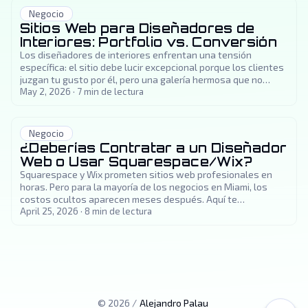
Negocio
Sitios Web para Diseñadores de
Interiores: Portfolio vs. Conversión
Los diseñadores de interiores enfrentan una tensión
específica: el sitio debe lucir excepcional porque los clientes
juzgan tu gusto por él, pero una galería hermosa que no
genera consultas no está cumpliendo su trabajo.
May 2, 2026
·
7
min de lectura
Negocio
¿Deberías Contratar a un Diseñador
Web o Usar Squarespace/Wix?
Squarespace y Wix prometen sitios web profesionales en
horas. Pero para la mayoría de los negocios en Miami, los
costos ocultos aparecen meses después. Aquí te
explicamos cómo saber cuál camino es el correcto para tu
April 25, 2026
·
8
min de lectura
situación.
©
2026
/
Alejandro Palau