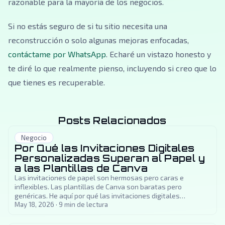
razonable para la mayoría de los negocios.
Si no estás seguro de si tu sitio necesita una
reconstrucción o solo algunas mejoras enfocadas,
contáctame por WhatsApp
. Echaré un vistazo honesto y
te diré lo que realmente pienso, incluyendo si creo que lo
que tienes es recuperable.
Posts Relacionados
Negocio
Por Qué las Invitaciones Digitales
Personalizadas Superan al Papel y
a las Plantillas de Canva
Las invitaciones de papel son hermosas pero caras e
inflexibles. Las plantillas de Canva son baratas pero
genéricas. He aquí por qué las invitaciones digitales
codificadas a medida son la mejor opción para bodas,
May 18, 2026
·
9
min de lectura
quinceañeras y eventos importantes.