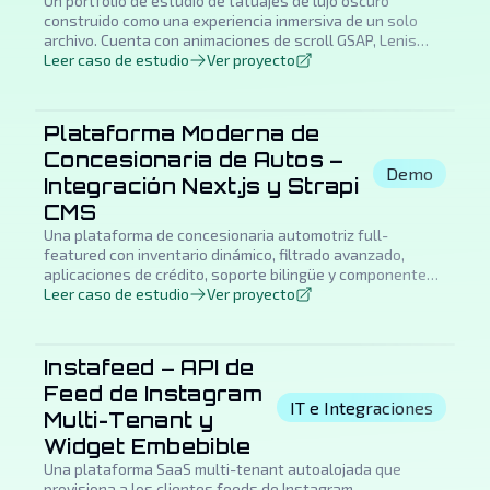
Un portfolio de estudio de tatuajes de lujo oscuro
construido como una experiencia inmersiva de un solo
archivo. Cuenta con animaciones de scroll GSAP, Lenis
smooth scrolling, carruseles Swiper y una sensación de
Leer caso de estudio
Ver proyecto
app nativa en móvil con navegación inferior e insets de
safe-area. Diseñado para una estética editorial de alta
gama con cero dependencia de backend.
Plataforma Moderna de
Concesionaria de Autos –
Demo
Integración Next.js y Strapi
CMS
Una plataforma de concesionaria automotriz full-
featured con inventario dinámico, filtrado avanzado,
aplicaciones de crédito, soporte bilingüe y componentes
de interfaz animados construida con Next.js 14, Strapi
Leer caso de estudio
Ver proyecto
CMS y Framer Motion.
Instafeed – API de
Feed de Instagram
IT e Integraciones
Multi-Tenant y
Widget Embebible
Una plataforma SaaS multi-tenant autoalojada que
provisiona a los clientes feeds de Instagram