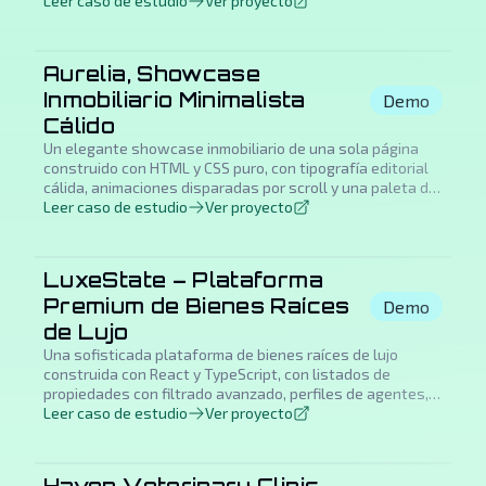
imágenes con parallax y una estética ultra-premium
Leer caso de estudio
Ver proyecto
diseñada para corretaje privado y listados de lujo fuera
del mercado.
Aurelia, Showcase
Inmobiliario Minimalista
Demo
Cálido
Un elegante showcase inmobiliario de una sola página
construido con HTML y CSS puro, con tipografía editorial
cálida, animaciones disparadas por scroll y una paleta de
crema refinada diseñada para atraer clientes de
Leer caso de estudio
Ver proyecto
propiedades de alta gama.
LuxeState – Plataforma
Premium de Bienes Raíces
Demo
de Lujo
Una sofisticada plataforma de bienes raíces de lujo
construida con React y TypeScript, con listados de
propiedades con filtrado avanzado, perfiles de agentes,
sección de journal blog, calculadora de hipotecas,
Leer caso de estudio
Ver proyecto
soporte bilingüe (inglés/español) y una interfaz elegante
con animaciones suaves y galerías lightbox.