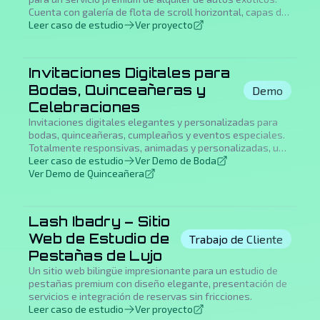
Cuenta con galería de flota de scroll horizontal, capas de
parallax profundas, cursor personalizado, animación de
Leer caso de estudio
Ver proyecto
page loader y sensación de app nativa en móvil,
construida para mostrar experiencias de marca de lujo.
Invitaciones Digitales para
Bodas, Quinceañeras y
Demo
Celebraciones
Invitaciones digitales elegantes y personalizadas para
bodas, quinceañeras, cumpleaños y eventos especiales.
Totalmente responsivas, animadas y personalizadas, una
alternativa moderna a las invitaciones de papel que a los
Leer caso de estudio
Ver Demo de Boda
invitados les encanta abrir.
Ver Demo de Quinceañera
Lash Ibadry – Sitio
Web de Estudio de
Trabajo de Cliente
Pestañas de Lujo
Un sitio web bilingüe impresionante para un estudio de
pestañas premium con diseño elegante, presentación de
servicios e integración de reservas sin fricciones.
Leer caso de estudio
Ver proyecto