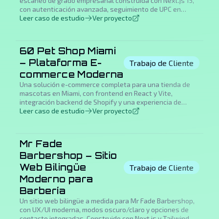
escaneo de grado empresarial construida con Next.js 15,
con autenticación avanzada, seguimiento de UPC en
tiempo real, generación automatizada de PDF y gestión
Leer caso de estudio
Ver proyecto
integral de inquilinos para flujos de trabajo de almacén
optimizados.
60 Pet Shop Miami
– Plataforma E-
Trabajo de Cliente
commerce Moderna
Una solución e-commerce completa para una tienda de
mascotas en Miami, con frontend en React y Vite,
integración backend de Shopify y una experiencia de
compra fluida para dueños de mascotas.
Leer caso de estudio
Ver proyecto
Mr Fade
Barbershop – Sitio
Web Bilingüe
Trabajo de Cliente
Moderno para
Barbería
Un sitio web bilingüe a medida para Mr Fade Barbershop,
con UX/UI moderna, modos oscuro/claro y opciones de
contacto integradas. Construido con Next.js y Tailwind