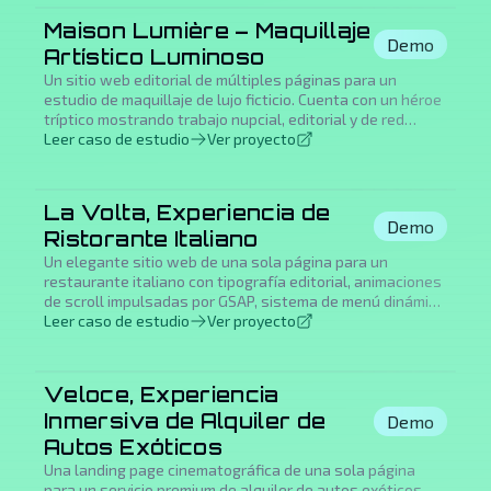
modales sheet.
Maison Lumière – Maquillaje
Demo
Artístico Luminoso
Un sitio web editorial de múltiples páginas para un
estudio de maquillaje de lujo ficticio. Cuenta con un héroe
tríptico mostrando trabajo nupcial, editorial y de red
carpet, animaciones GSAP impulsadas por scroll, Lenis
Leer caso de estudio
Ver proyecto
smooth scroll, botones magnéticos, galería de portfolio
con filtrado por categoría, experiencia de reserva y una
estética cálida de porcelana y tinta diseñada para
La Volta, Experiencia de
marcas de belleza de alta gama.
Demo
Ristorante Italiano
Un elegante sitio web de una sola página para un
restaurante italiano con tipografía editorial, animaciones
de scroll impulsadas por GSAP, sistema de menú dinámico
con pestañas, formulario de reserva con validación y una
Leer caso de estudio
Ver proyecto
cálida paleta de piedra y crema que evoca la atmósfera
de una histórica bóveda en Madrid.
Veloce, Experiencia
Inmersiva de Alquiler de
Demo
Autos Exóticos
Una landing page cinematográfica de una sola página
para un servicio premium de alquiler de autos exóticos.