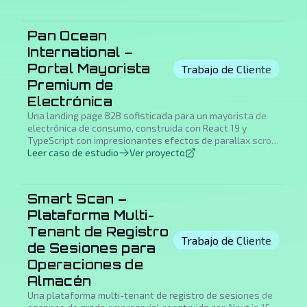
Pan Ocean
International –
Portal Mayorista
Trabajo de Cliente
Premium de
Electrónica
Una landing page B2B sofisticada para un mayorista de
electrónica de consumo, construida con React 19 y
TypeScript con impresionantes efectos de parallax scroll,
visualización interactiva de mapa mundial, soporte
Leer caso de estudio
Ver proyecto
bilingüe, marquee animado de marcas y componentes de
interfaz premium glassmorphism.
Smart Scan –
Plataforma Multi-
Tenant de Registro
Trabajo de Cliente
de Sesiones para
Operaciones de
Almacén
Una plataforma multi-tenant de registro de sesiones de