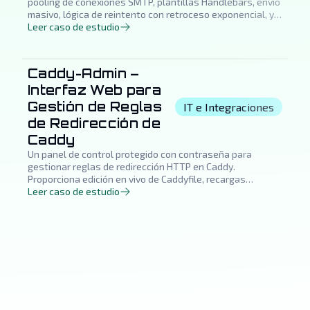
pooling de conexiones SMTP, plantillas Handlebars, envío
masivo, lógica de reintento con retroceso exponencial, y
una interfaz de administración React. Reemplaza las
Leer caso de estudio
configuraciones manuales de correo para proyectos de
clientes de la agencia.
Caddy-Admin –
Interfaz Web para
Gestión de Reglas
IT e Integraciones
de Redirección de
Caddy
Un panel de control protegido con contraseña para
gestionar reglas de redirección HTTP en Caddy.
Proporciona edición en vivo de Caddyfile, recargas
instantáneas, verificación DNS y seguimiento de
Leer caso de estudio
certificados SSL, con una interfaz limpia para gestión de
redirecciones.