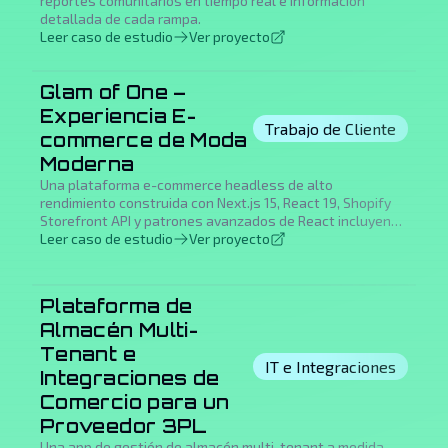
reportes comunitarios en tiempo real e información
detallada de cada rampa.
Leer caso de estudio
Ver proyecto
Glam of One –
Experiencia E-
Trabajo de Cliente
commerce de Moda
Moderna
Una plataforma e-commerce headless de alto
rendimiento construida con Next.js 15, React 19, Shopify
Storefront API y patrones avanzados de React incluyendo
Server Components, Server Actions y actualizaciones
Leer caso de estudio
Ver proyecto
optimistas de interfaz.
Plataforma de
Almacén Multi-
Tenant e
IT e Integraciones
Integraciones de
Comercio para un
Proveedor 3PL
Una app de gestión de almacén multi-tenant a medida