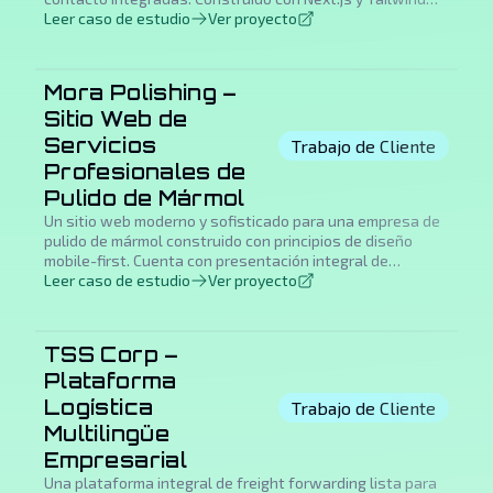
CSS para elevar su marca y optimizar las reservas de
Leer caso de estudio
Ver proyecto
clientes.
Mora Polishing –
Sitio Web de
Servicios
Trabajo de Cliente
Profesionales de
Pulido de Mármol
Un sitio web moderno y sofisticado para una empresa de
pulido de mármol construido con principios de diseño
mobile-first. Cuenta con presentación integral de
servicios, galerías de proyectos impresionantes,
Leer caso de estudio
Ver proyecto
información detallada de la empresa y formularios de
contacto optimizados. Este sitio profesional demuestra
excelencia en el cuidado y restauración de piedras de lujo.
TSS Corp –
Plataforma
Logística
Trabajo de Cliente
Multilingüe
Empresarial
Una plataforma integral de freight forwarding lista para