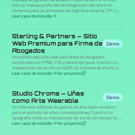
más un trabajo profundo de integración del stack de
comercio para un proveedor de logística externa (3PL) y
fulfillment de e-commerce con sede en Miami. Portal de
Leer caso de estudio
autoservicio para clientes, recepción móvil y una
operación unificada de Shopify, ShipStation, Amazon y
DHL.
Sterling & Partners — Sitio
Web Premium para Firma de
Demo
Abogados
Un sofisticado sitio web para firma de abogados
construido con HTML, CSS y JavaScript puro. Cuenta con
animaciones de scroll con GSAP, un sistema de diseño en
azul marino y dorado champán, tarjetas de áreas de
Leer caso de estudio
Ver proyecto
práctica con revelación de imagen, perfiles de abogados,
testimonios animados y una experiencia móvil optimizada
con navegación inferior y modales sheet.
Studio Chroma — Uñas
Demo
como Arte Wearable
Un sitio web editorial de galería de arte hiper-moderno
para un estudio de uñas contemporáneo. Cuenta con
tipografía cinética, transiciones de scroll con lavado de
color, galería horizontal de arrastre, cursor blob
Leer caso de estudio
Ver proyecto
personalizado, marquees cinéticos y una experiencia PWA
de app nativa en móvil con barra de tabs inferior y