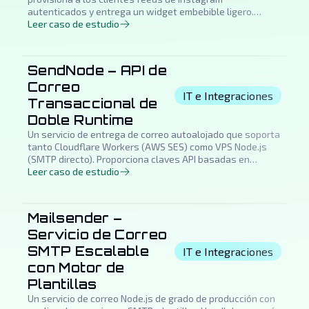
autenticados y entrega un widget embebible ligero.
Elimina la dependencia de servicios de embed de
Leer caso de estudio
terceros.
SendNode – API de
Correo
IT e Integraciones
Transaccional de
Doble Runtime
Un servicio de entrega de correo autoalojado que soporta
tanto Cloudflare Workers (AWS SES) como VPS Node.js
(SMTP directo). Proporciona claves API basadas en
proyectos, verificación DNS y un panel de administración
Leer caso de estudio
completo para operaciones de correo de la agencia.
Mailsender –
Servicio de Correo
SMTP Escalable
IT e Integraciones
con Motor de
Plantillas
Un servicio de correo Node.js de grado de producción con