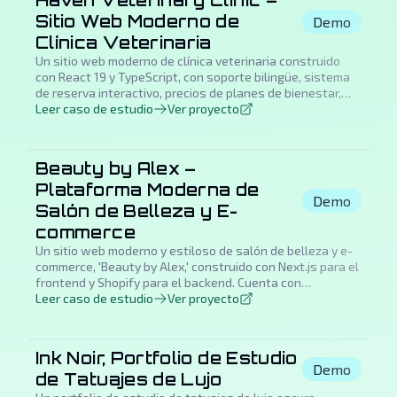
Haven Veterinary Clinic –
Sitio Web Moderno de
Demo
Clínica Veterinaria
Un sitio web moderno de clínica veterinaria construido
con React 19 y TypeScript, con soporte bilingüe, sistema
de reserva interactivo, precios de planes de bienestar,
perfiles de equipo, FAQ searchable y una experiencia
Leer caso de estudio
Ver proyecto
optimizada para móvil con características de contacto de
emergencia.
Beauty by Alex –
Plataforma Moderna de
Demo
Salón de Belleza y E-
commerce
Un sitio web moderno y estiloso de salón de belleza y e-
commerce, 'Beauty by Alex,' construido con Next.js para el
frontend y Shopify para el backend. Cuenta con
funcionalidades integrales de salón incluyendo reservas,
Leer caso de estudio
Ver proyecto
una plataforma e-commerce completa para venta de
productos y opciones de modo claro y oscuro fáciles de
usar. Este showcase destaca una solución completa
Ink Noir, Portfolio de Estudio
para operar un negocio de belleza contemporáneo online.
Demo
de Tatuajes de Lujo