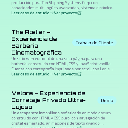
producción para Top Shipping Systems Corp con
capacidades multilingües avanzadas, sistema dinámico
de gestión de cotizaciones, modo oscuro y entrega de
Leer caso de estudio
Ver proyecto
assets en la nube integrada vía Backblaze B2.
The Atelier –
Experiencia de
Trabajo de Cliente
Barbería
Cinematográfica
Un sitio web editorial de una sola página para una
barbería, construido con HTML, CSS y JavaScript vanilla.
Cuenta con coreografía impulsada por scroll con Lenis
smooth scroll, cursor personalizado, overlays de grano de
Leer caso de estudio
Ver proyecto
película, perfiles de barberos con scroll horizontal,
secciones de ritual con crossfade, testimonios con scrub,
galería masonry con lightbox y modal de reserva.
Velora – Experiencia de
Diseñado como una experiencia de marca cinematográfica
Corretaje Privado Ultra-
en lugar de un sitio comercial convencional.
Demo
Lujoso
Un escaparate inmobiliario sofisticado en modo oscuro
construido con HTML y CSS puro, con navegación de
cristal esmerilado, animaciones de texto dividido,