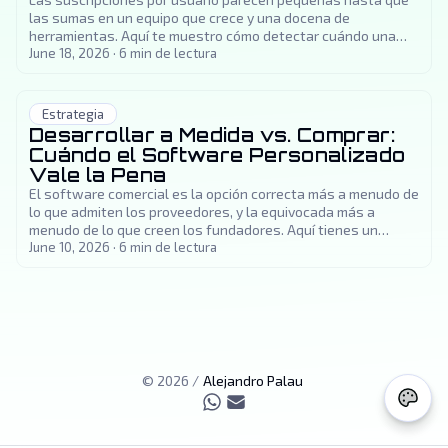
las sumas en un equipo que crece y una docena de
herramientas. Aquí te muestro cómo detectar cuándo una
construcción a medida le gana a pagar renta para siempre, y
June 18, 2026
·
6
min de lectura
cómo estimar el retorno.
Estrategia
Desarrollar a Medida vs. Comprar:
Cuándo el Software Personalizado
Vale la Pena
El software comercial es la opción correcta más a menudo de
lo que admiten los proveedores, y la equivocada más a
menudo de lo que creen los fundadores. Aquí tienes un
marco práctico para decidir cuándo construir a medida y
June 10, 2026
·
6
min de lectura
cuándo simplemente comprar.
©
2026
/
Alejandro Palau