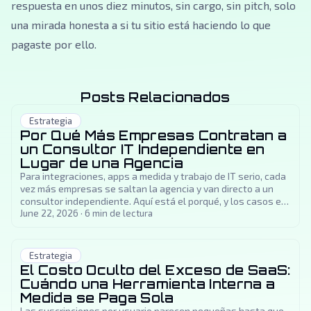
respuesta en unos diez minutos, sin cargo, sin pitch, solo
una mirada honesta a si tu sitio está haciendo lo que
pagaste por ello.
Posts Relacionados
Estrategia
Por Qué Más Empresas Contratan a
un Consultor IT Independiente en
Lugar de una Agencia
Para integraciones, apps a medida y trabajo de IT serio, cada
vez más empresas se saltan la agencia y van directo a un
consultor independiente. Aquí está el porqué, y los casos en
que una agencia de verdad es la mejor opción.
June 22, 2026
·
6
min de lectura
Estrategia
El Costo Oculto del Exceso de SaaS:
Cuándo una Herramienta Interna a
Medida se Paga Sola
Las suscripciones por usuario parecen pequeñas hasta que