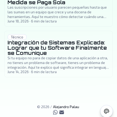
Medida se Paga Sola
Las suscripciones por usuario parecen pequeñas hasta que
las sumas en un equipo que crece y una docena de
herramientas. Aquí te muestro cómo detectar cuándo una
construcción a medida le gana a pagar renta para siempre, y
June 18, 2026
·
6
min de lectura
cómo estimar el retorno.
Técnico
Integración de Sistemas Explicada:
Lograr que tu Software Finalmente
se Comunique
Si tu equipo no para de copiar datos de una aplicación a otra,
no tienes un problema de software, tienes un problema de
integración. Aquí te explico qué significa integrar en lenguaje
sencillo y qué te da resolverlo.
June 14, 2026
·
6
min de lectura
©
2026
/
Alejandro Palau