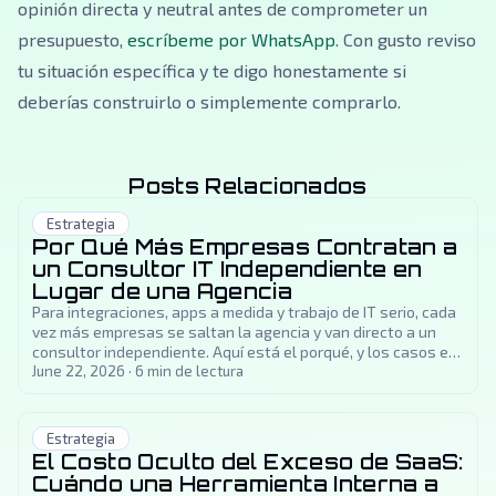
opinión directa y neutral antes de comprometer un
presupuesto,
escríbeme por WhatsApp
. Con gusto reviso
tu situación específica y te digo honestamente si
deberías construirlo o simplemente comprarlo.
Posts Relacionados
Estrategia
Por Qué Más Empresas Contratan a
un Consultor IT Independiente en
Lugar de una Agencia
Para integraciones, apps a medida y trabajo de IT serio, cada
vez más empresas se saltan la agencia y van directo a un
consultor independiente. Aquí está el porqué, y los casos en
que una agencia de verdad es la mejor opción.
June 22, 2026
·
6
min de lectura
Estrategia
El Costo Oculto del Exceso de SaaS:
Cuándo una Herramienta Interna a