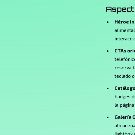
Aspect
Héroe i
alimentad
interacc
CTAs ori
telefóni
reserva t
teclado c
Catálogo
badges de
la página
Galería 
almacenam
lightbox 