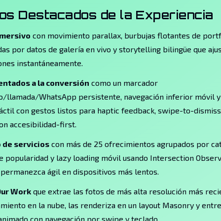
os Destacados de la Experiencia
nmersivo
con movimiento parallax, burbujas flotantes de portf
as por datos de galería en vivo y storytelling bilingüe que aju
iones instantáneamente.
entados a la conversión
como un marcador
co/llamada/WhatsApp persistente, navegación inferior móvil y
áctil con gestos listos para haptic feedback, swipe-to-dismis
on accesibilidad-first.
 de servicios
con más de 25 ofrecimientos agrupados por cat
 popularidad y lazy loading móvil usando Intersection Obser
 permanezca ágil en dispositivos más lentos.
Our Work
que extrae las fotos de más alta resolución más rec
iento en la nube, las renderiza en un layout Masonry y entr
animado con navegación por swipe y teclado.