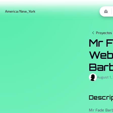
America/New_York
Proyectos
Mr F
Web 
Barb
August 1,
Descri
Mr Fade Barb