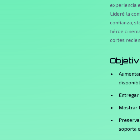
experiencia e
Lideré la con
confianza, st
héroe cinemat
cortes recie
Objetiv
Aumentar
disponibl
Entregar 
Mostrar l
Preservar
soporta 