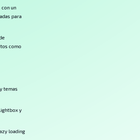
a con un
madas para
 de
ritos como
 y temas
lightbox y
lazy loading