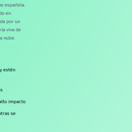
mo española.
ado en
ada por un
ía viva de
a nube.
y estén
as
 alto impacto
ntras se