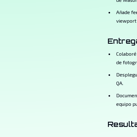
Añade fe
viewport 
Entreg
Colaboré 
de fotogr
Desplegu
QA.
Document
equipo pu
Result