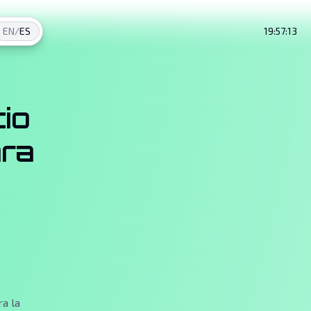
EN
/
ES
19:57:14
io
ara
a la