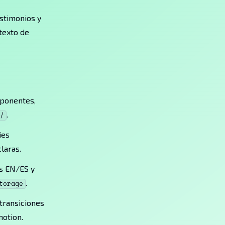
estimonios y
texto de
mponentes,
.
/
ies
laras.
os EN/ES y
.
torage
transiciones
motion.