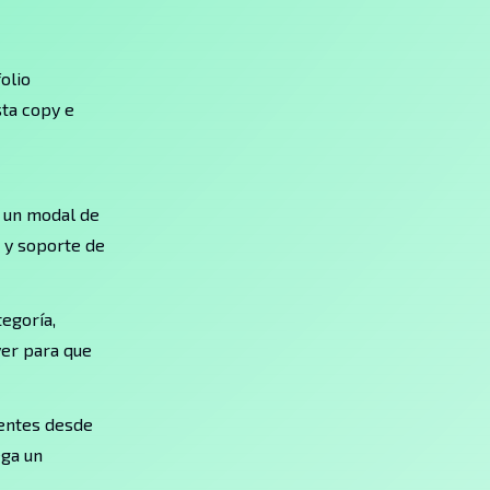
olio
sta copy e
 un modal de
s y soporte de
egoría,
ver para que
ientes desde
ega un