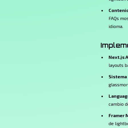
Contenid
FAQs most
idioma.
Implem
Next.js 
layouts b
Sistema 
glassmorp
Languag
cambio d
Framer 
de lightb