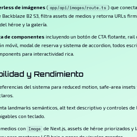
erless de imágenes
(
) que conect
app/api/images/route.ts
 Backblaze B2 S3, filtra assets de medios y retorna URLs fir
del héroe y la galería.
eca de componentes
incluyendo un botón de CTA flotante, rail
n móvil, modal de reserva y sistema de accordion, todos esc
mponents para interactividad rica.
ilidad y Rendimiento
ferencias del sistema para reduced motion, safe-area insets
laros.
a landmarks semánticos, alt text descriptivo y controles de 
igables con teclado.
 medios con
de Next.js, assets de héroe priorizados y 
Image
ry para mantener LCP bajo a pesar de visuales grandes.