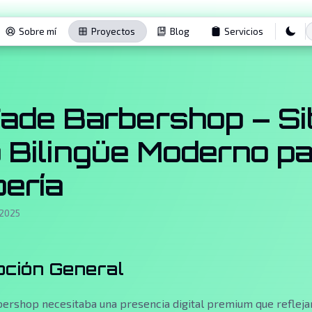
Sobre mí
Proyectos
Blog
Servicios
ade Barbershop – Sit
Bilingüe Moderno p
ería
 2025
pción General
ershop necesitaba una presencia digital premium que reflejar