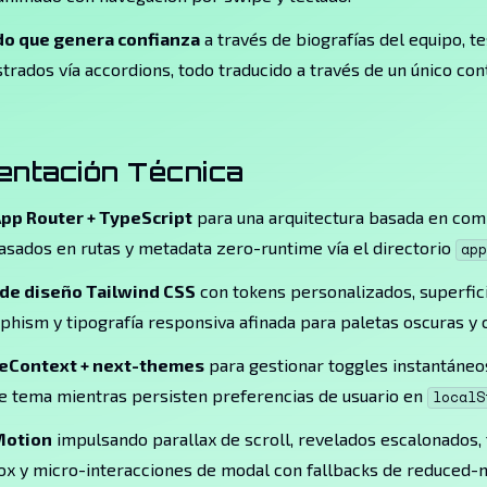
o que genera confianza
a través de biografías del equipo, t
rados vía accordions, todo traducido a través de un único con
entación Técnica
App Router + TypeScript
para una arquitectura basada en co
asados en rutas y metadata zero-runtime vía el directorio
app
de diseño Tailwind CSS
con tokens personalizados, superfic
hism y tipografía responsiva afinada para paletas oscuras y c
eContext + next-themes
para gestionar toggles instantáne
e tema mientras persisten preferencias de usuario en
localS
Motion
impulsando parallax de scroll, revelados escalonados, 
ox y micro-interacciones de modal con fallbacks de reduced-