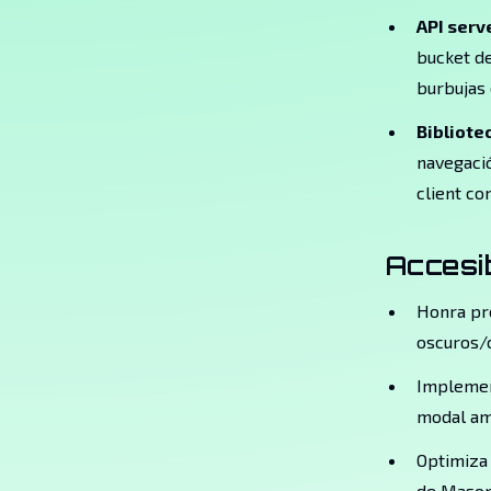
API serv
bucket de
burbujas 
Bibliot
navegació
client co
Accesib
Honra pre
oscuros/c
Implement
modal am
Optimiza
de Mason