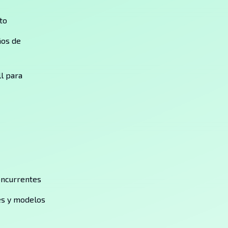
to
ños de
l para
oncurrentes
es y modelos