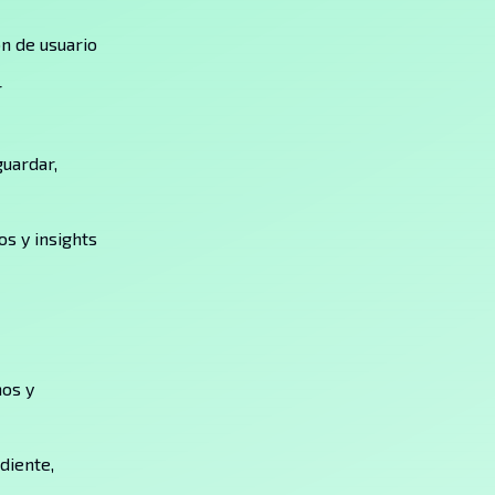
ón de usuario
r
uardar,
os y insights
nos y
diente,