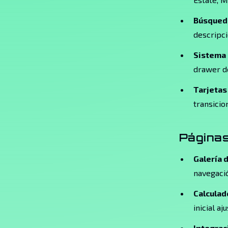
Búsqueda
descripc
Sistema 
drawer de
Tarjetas
transici
Páginas
Galería 
navegació
Calculad
inicial a
Integrac