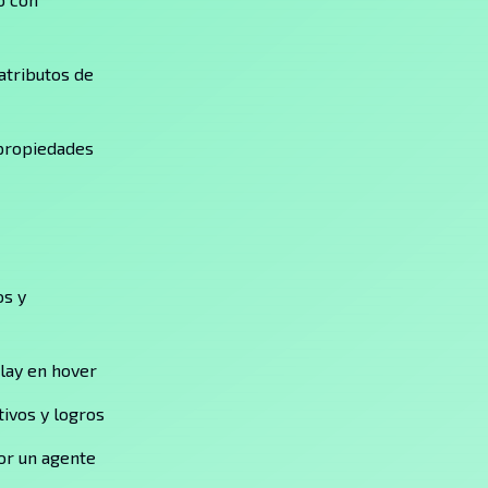
atributos de
 propiedades
os y
lay en hover
tivos y logros
or un agente