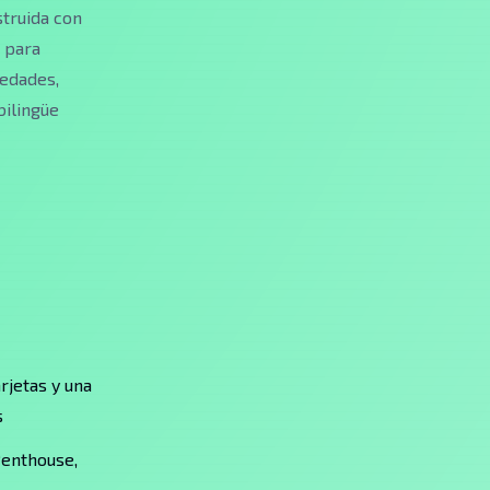
struida con
a para
iedades,
bilingüe
rjetas y una
s
Penthouse,