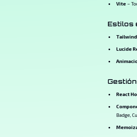
Vite
– To
Estilos 
Tailwind
Lucide R
Animaci
Gestión
React H
Compone
Badge, Cu
Memoiza