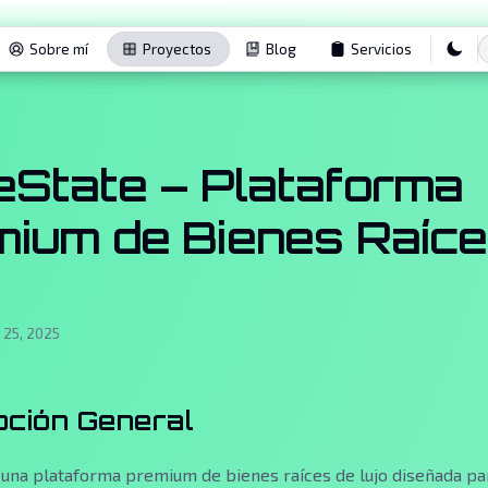
Sobre mí
Proyectos
Blog
Servicios
State – Plataforma
ium de Bienes Raíce
25, 2025
pción General
 una plataforma premium de bienes raíces de lujo diseñada p