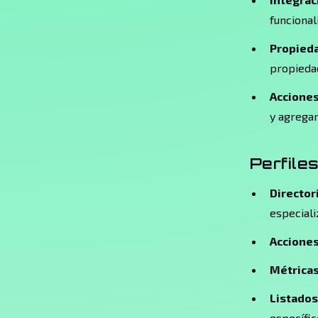
funcional
Propieda
propieda
Acciones
y agregar
Perfile
Director
especial
Acciones
Métrica
Listados
específic