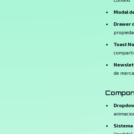
Modal de
Drawer 
propieda
Toast No
compartir
Newslet
de merc
Compone
Dropdow
animacio
Sistema
Vendido)