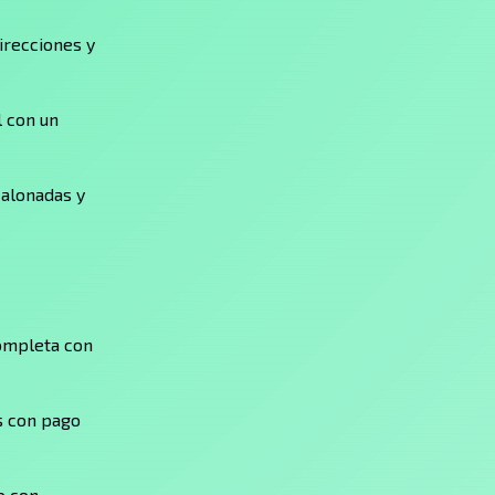
irecciones y
 con un
calonadas y
completa con
s con pago
o con