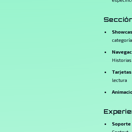
Sección
Showcase
categoría
Navegaci
Historias
Tarjetas
lectura
Animaci
Experie
Soporte 
Context