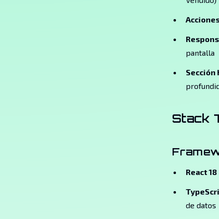
Acciones
Responsi
pantalla
Sección 
profundid
Stack 
Framew
React 18
TypeScr
de datos