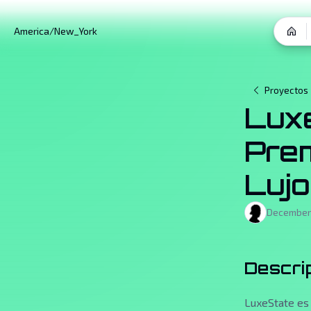
America/New_York
Proyectos
Luxe
Prem
Lujo
December 
Descri
LuxeState es