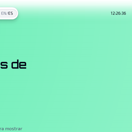
EN
/
ES
12:26:37
s de
ara mostrar