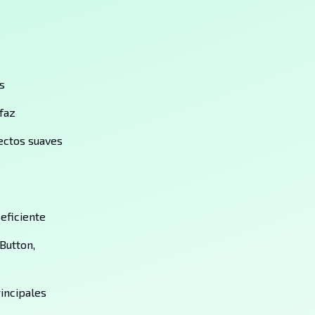
s
rfaz
ectos suaves
eficiente
(Button,
incipales