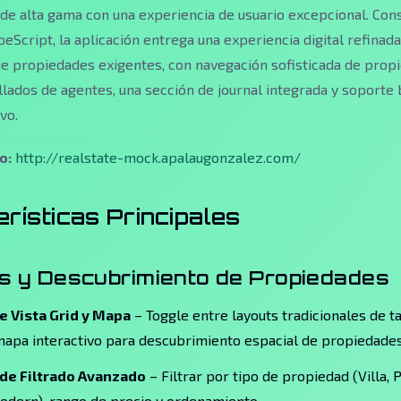
de alta gama con una experiencia de usuario excepcional. Con
peScript, la aplicación entrega una experiencia digital refinad
e propiedades exigentes, con navegación sofisticada de prop
llados de agentes, una sección de journal integrada y soporte 
vo.
o:
http://realstate-mock.apalaugonzalez.com/
rísticas Principales
s y Descubrimiento de Propiedades
 Vista Grid y Mapa
– Toggle entre layouts tradicionales de ta
mapa interactivo para descubrimiento espacial de propiedade
de Filtrado Avanzado
– Filtrar por tipo de propiedad (Villa, 
Modern), rango de precio y ordenamiento