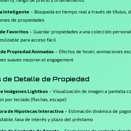
 Inteligente
– Búsqueda en tiempo real a través de títulos, d
iones de propiedades
de Favoritos
– Guardar propiedades a una colección personal
slizable para acceso fácil
 de Propiedad Animadas
– Efectos de hover, animaciones es
ones suaves mejoran el engagement
 de Detalle de Propiedad
de Imágenes Lightbox
– Visualización de imagen a pantalla 
n por teclado (flechas, escape)
ora de Hipotecas Interactiva
– Estimación dinámica de pago
justable, tasa de interés y plazo del préstamo
ión de Contacto de Agente
– Formularios de contacto direct