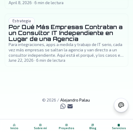
sentido cada opción.
April 8, 2026
·
6
min de lectura
Estrategia
Por Qué Más Empresas Contratan a
un Consultor IT Independiente en
Lugar de una Agencia
Para integraciones, apps a medida y trabajo de IT serio, cada
vez más empresas se saltan la agencia y van directo a un
consultor independiente. Aquí está el porqué, y los casos en
que una agencia de verdad es la mejor opción.
June 22, 2026
·
6
min de lectura
©
2026
/
Alejandro Palau
Inicio
Sobre mí
Proyectos
Blog
Servicios